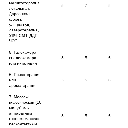
магнитотерапия
5
7
8
локальная,
Дарсонваль,
форез,
ультразвук,
лазеротерапия,
УВЧ, СМТ, ДДТ,
ЧЭС
5. Галокамера,
спелеокамера
3
5
6
или ингаляции
6. Психотерапия
или
3
5
6
аромотерапия
7. Массаж
классический (10
минут) или
аппаратный
3
5
6
(пневмомассаж,
бесконтактный