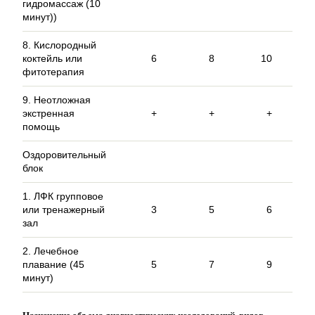
гидромассаж (10
минут))
8. Кислородный
коктейль или
6
8
10
фитотерапия
9. Неотложная
экстренная
+
+
+
помощь
Оздоровительный
блок
1. ЛФК групповое
или тренажерный
3
5
6
зал
2. Лечебное
плавание (45
5
7
9
минут)