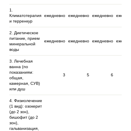
1.
Климатотерапия
ежедневно
ежедневно
ежедневно
ежедне
и терренкур
2. Диетическое
питание, прием
ежедневно
ежедневно
ежедневно
ежедне
минеральной
воды
3. Лечебная
ванна (по
показаниям:
3
5
6
общая,
камерная, СУВ)
или душ
4. Физиолечение
(1 вид): озокерит
(до 2 зон),
бишофит (до 2
зон),
гальванизация,