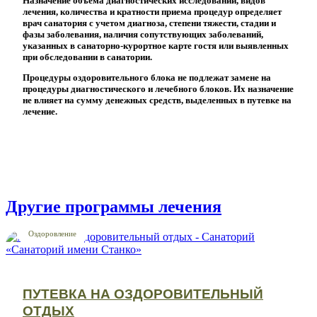
Назначение объема диагностических исследований, видов
лечения, количества и кратности приема процедур определяет
врач санатория с учетом диагноза, степени тяжести, стадии и
фазы заболевания, наличия сопутствующих заболеваний,
указанных в санаторно-курортное карте гостя или выявленных
при обследовании в санатории.
Процедуры оздоровительного блока не подлежат замене на
процедуры диагностического и лечебного блоков. Их назначение
не влияет на сумму денежных средств, выделенных в путевке на
лечение.
Другие программы лечения
от 5 дней
Оздоровление
ПУТЕВКА НА ОЗДОРОВИТЕЛЬНЫЙ
ОТДЫХ